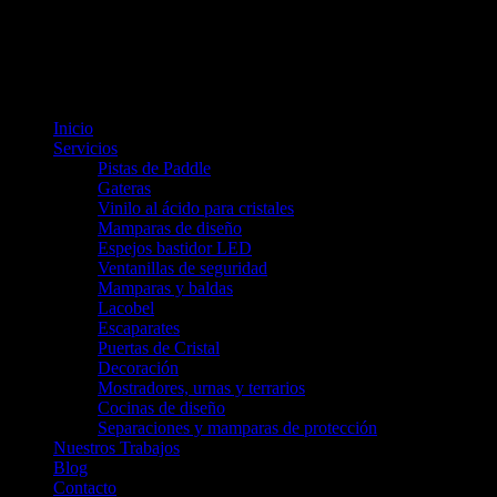
Inicio
Servicios
Pistas de Paddle
Gateras
Vinilo al ácido para cristales
Mamparas de diseño
Espejos bastidor LED
Ventanillas de seguridad
Mamparas y baldas
Lacobel
Escaparates
Puertas de Cristal
Decoración
Mostradores, urnas y terrarios
Cocinas de diseño
Separaciones y mamparas de protección
Nuestros Trabajos
Blog
Contacto