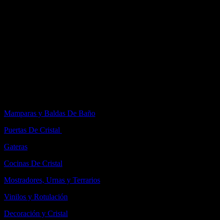
Te ofrecemos cualquier Servicio de Cristalería a medida que puedas
precisar, ofreciéndote soluciones innovadoras de diseño y
ajustándonos a tu presupuesto.Trabajamos con el pequeño comercio,
particulares, empresas, Centros Comerciales, Decoradores,
Reformistas, Empresas de construcción, mantenimiento de fincas,
comunidades, hoteles, gimnasios...Especialistas en trabajos de
cristalería e instalaciones tanto a nivel particular como industrial. Te
damos una respuesta inmediata al servicio que requiera.
Servicios
Mamparas y Baldas De Baño
Puertas De Cristal
Gateras
Cocinas De Cristal
Mostradores, Urnas y Terrarios
Vinilos y Rotulación
Decoración y Cristal