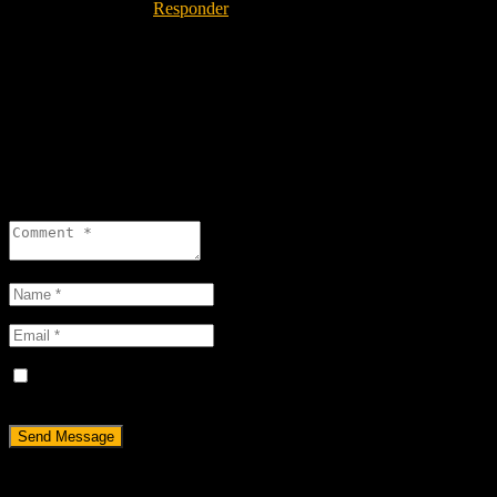
04th Jul 2020
Responder
Buenas tardes
Interesada en dos frentes de cristal uno de 132 cm y otro de
182 cm. De alto 50 0 60 cm.
Sería con instalación.
Tfno 649 607 211
Leave a reply
Guarda mi nombre, correo electrónico y web en este navegador
para la próxima vez que comente.