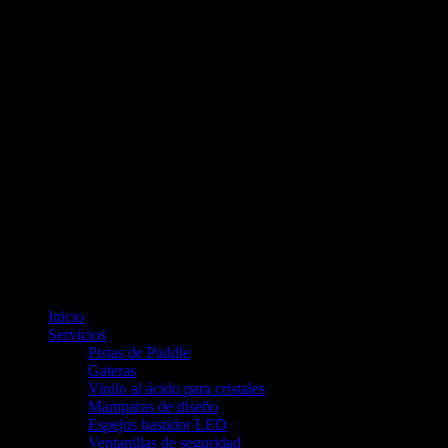
Inicio
Servicios
Pistas de Paddle
Gateras
Vinilo al ácido para cristales
Mamparas de diseño
Espejos bastidor LED
Ventanillas de seguridad