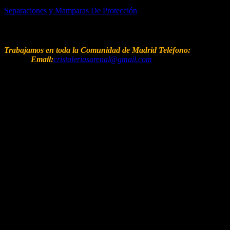
Separaciones y Mamparas De Protección
Contacto
Trabajamos en toda la Comunidad de Madrid
Teléfono:
(+34) 650
815 960
Email:
cristaleriasarenal@gmail.com
© Copyright 2021 |Todos los derechos reservados.
MENU