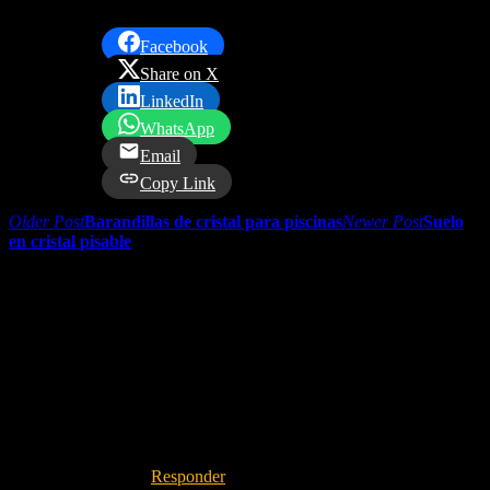
luminosidad
ya que favorecen el reflejo de la luz
natural
Facebook
Share on X
LinkedIn
WhatsApp
Email
Copy Link
Older Post
Barandillas de cristal para piscinas
Newer Post
Suelo
en cristal pisable
2 comments
Felisindo Gonzalez
04th Jul 2020
Responder