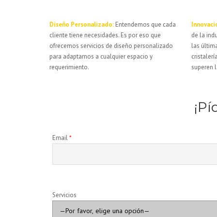
Diseño Personalizado:
Entendemos que cada
Innovaci
cliente tiene necesidades. Es por eso que
de la ind
ofrecemos servicios de diseño personalizado
las últim
para adaptarnos a cualquier espacio y
cristaler
requerimiento.
superen l
¡Pí
Email
*
Servicios