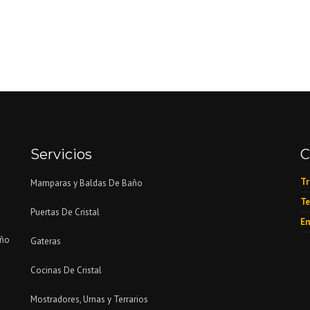
Servicios
C
Tr
Mamparas y Baldas De Baño
Te
Puertas De Cristal
Em
eño
Gateras
Cocinas De Cristal
Mostradores, Urnas y Terrarios