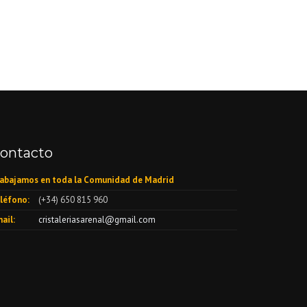
ontacto
abajamos en toda la Comunidad de Madrid
léfono:
(+34) 650 815 960
ail:
cristaleriasarenal@gmail.com