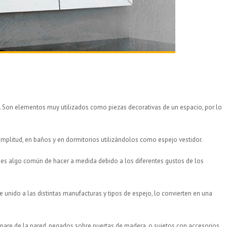
a. Son elementos muy utilizados como piezas decorativas de un espacio, por lo
mplitud, en baños y en dormitorios utilizándolos como espejo vestidor.
 es algo común de hacer a medida debido a los diferentes gustos de los
 unido a las distintas manufacturas y tipos de espejo, lo convierten en una
epare de la pared, pegados sobre puertas de madera, o sujetos con accesorios.