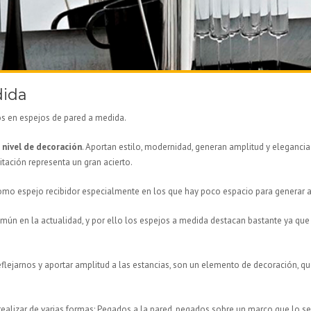
dida
os en espejos de pared a medida.
 nivel de decoración
. Aportan estilo, modernidad, generan amplitud y eleganci
tación representa un gran acierto.
 como espejo recibidor especialmente en los que hay poco espacio para generar a
ún en la actualidad, y por ello los espejos a medida destacan bastante ya que
flejarnos y aportar amplitud a las estancias, son un elemento de decoración, que
realizar de varias formas: Pegados a la pared, pegados sobre un marco que lo s