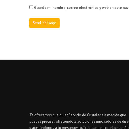
Guarda mi nombre, correo electrónico y web en este na
Te ofrecemos cualquier Servicio de Cristalería a medida que
puedas precisar, ofreciéndote soluciones innovadoras de dis
y ajustándonos a tu presupuesto.Trabajamos con el pequeño