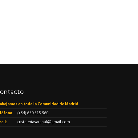
ontacto
abajamos en toda la Comunidad de Madrid
léfono:
(+34) 650 815 960
ail:
cristaleriasarenal@gmail.com