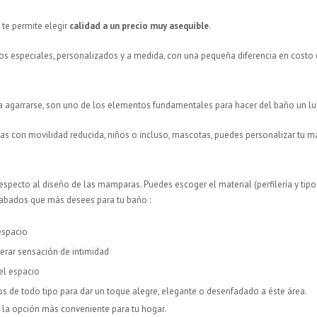
te permite elegir
calidad a un precio muy asequible
.
s especiales, personalizados y a medida, con una pequeña diferencia en costo 
ara agarrarse, son uno de los elementos fundamentales para hacer del baño un lu
as con movilidad reducida, niños o incluso, mascotas, puedes personalizar tu m
specto al diseño de las mamparas. Puedes escoger el material (perfilería y tipo de
e acabados que más desees para tu baño :
espacio
nerar sensación de intimidad
el espacio
os de todo tipo para dar un toque alegre, elegante o desenfadado a éste área.
 la opción más conveniente para tu hogar.