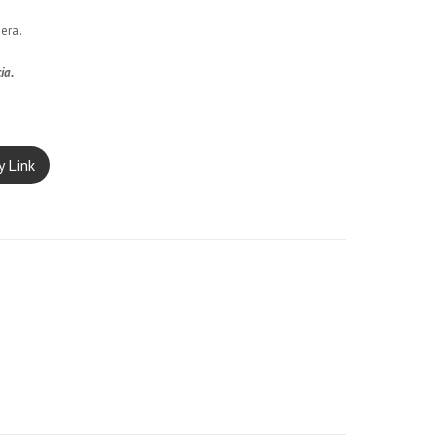
era.
ia.
y Link