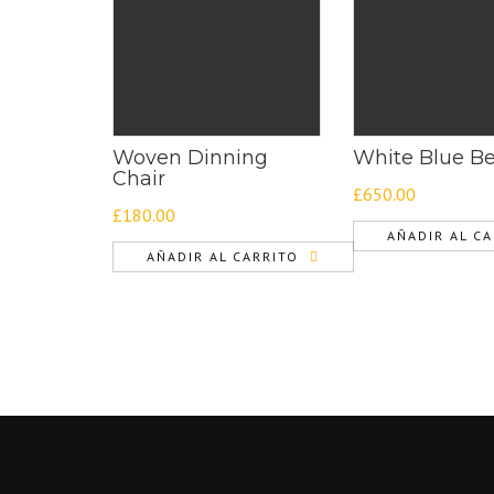
Woven Dinning
White Blue B
Chair
£
650.00
£
180.00
AÑADIR AL C
AÑADIR AL CARRITO