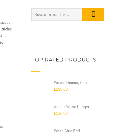
lesuada
ltricies
stas
eo.
TOP RATED PRODUCTS
Woven Dinning Chair
£
180.00
Artistic Wood Hanger
£
120.00
es
White Blue Bed