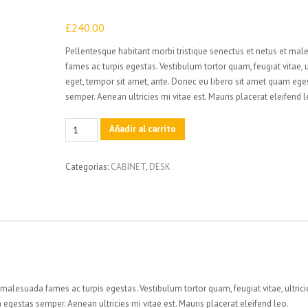
£
240.00
Pellentesque habitant morbi tristique senectus et netus et ma
fames ac turpis egestas. Vestibulum tortor quam, feugiat vitae, u
eget, tempor sit amet, ante. Donec eu libero sit amet quam ege
semper. Aenean ultricies mi vitae est. Mauris placerat eleifend l
Minimalist
Añadir al carrito
Corner
Desk
Categorías:
CABINET
,
DESK
cantidad
 malesuada fames ac turpis egestas. Vestibulum tortor quam, feugiat vitae, ultrici
 egestas semper. Aenean ultricies mi vitae est. Mauris placerat eleifend leo.