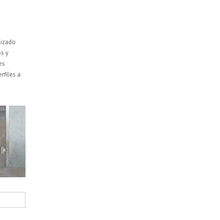
lizado
s y
es
rfiles a