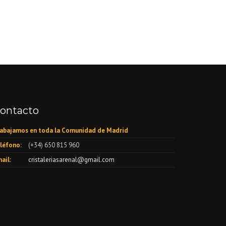
ontacto
abajamos en toda la Comunidad de Madrid
léfono:
(+34) 650 815 960
ail:
cristaleriasarenal@gmail.com