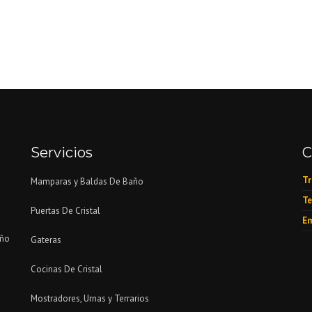
Servicios
C
Tr
Mamparas y Baldas De Baño
Te
Puertas De Cristal
Em
eño
Gateras
Cocinas De Cristal
Mostradores, Urnas y Terrarios