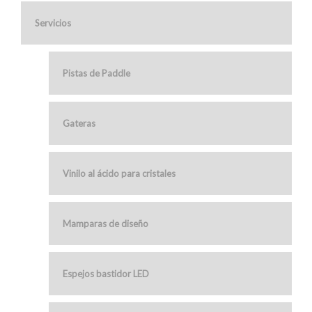
Servicios
Pistas de Paddle
Gateras
Vinilo al ácido para cristales
Mamparas de diseño
Espejos bastidor LED