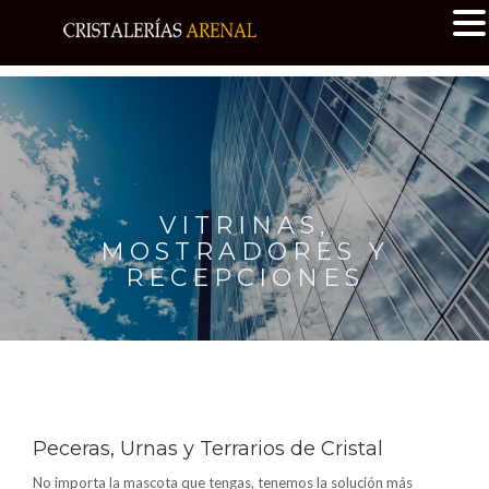
MENU
VITRINAS,
MOSTRADORES Y
RECEPCIONES
Peceras, Urnas y Terrarios de Cristal
No importa la mascota que tengas, tenemos la solución más